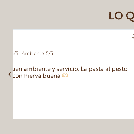
LO Q
Magdeacero





Comida: 5/5 | Servicio: 5/5 | Ambiente: 5/5
Excelente comida italiana, sopas exquisita
horneado en casa. Buena atención, buen 