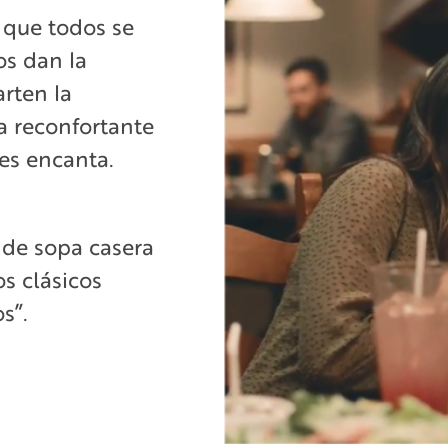
 que todos se
os dan la
rten la
a reconfortante
es encanta.
 de sopa casera
os clásicos
s”.