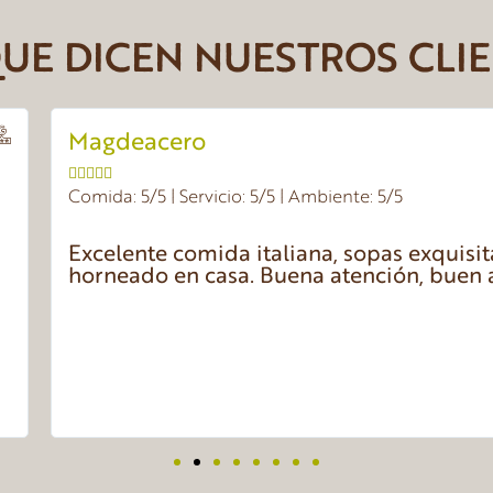
UE DICEN NUESTROS CLI
Evgeniya K





Comida: 5/5 | Servicio: 5/5
s, pastas , pan
Olive Garden is a sol
ambiente.
menu has a good varie
breadsticks and salad
enough to fill you up
a family dinner or a c
Definitely recommend 
American food!